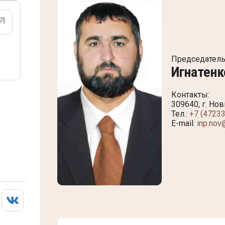
Председатель
Игнатенк
Контакты:
309640, г. Но
Тел.:
+7 (47233
E-mail:
inp.nov